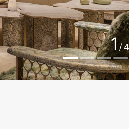
2
/
4